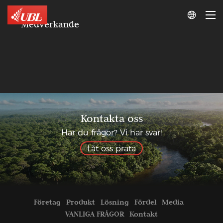

Medverkande
Kontakta oss
Har du frågor? Vi har svar!
Låt oss prata
Företag
Produkt
Lösning
Fördel
Media
VANLIGA FRÅGOR
Kontakt