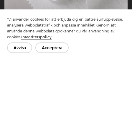
"Vi använder cookies för att erbjuda dig en bättre surfupplevelse,
2026-06-11
analysera webbplatstrafik och anpassa innehållet. Genom att
använda denna webbplats godkänner du vår användning av
Använder VM-fans tröjor med enzymtvätt
cookies.
Integritetspolicy
som mellanfoder?
Avvisa
Acceptera
LÄS MER OM DETTA

1
2
3
4
5
...
49
Kontakta oss
Har du frågor? Vi har svar!
Låt oss prata