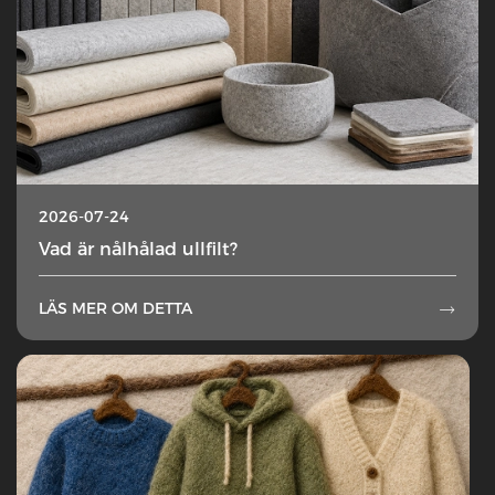
2026-07-24
Vad är nålhålad ullfilt?
LÄS MER OM DETTA
