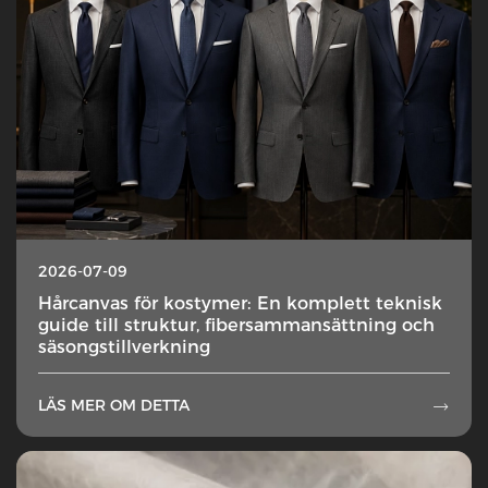
2026-07-09
Hårcanvas för kostymer: En komplett teknisk
guide till struktur, fibersammansättning och
säsongstillverkning
LÄS MER OM DETTA
