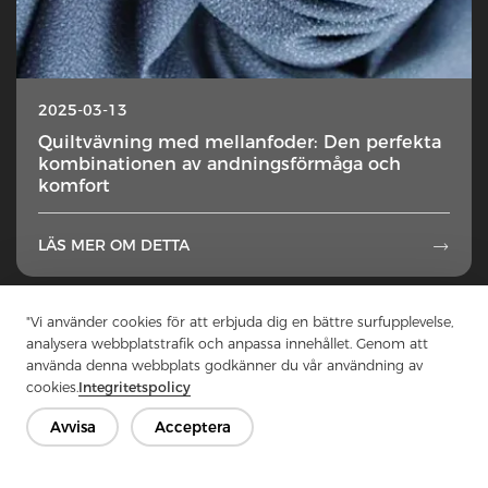
2025-03-13
Quiltvävning med mellanfoder: Den perfekta
kombinationen av andningsförmåga och
komfort
LÄS MER OM DETTA

1
...
10
11
12
13
14
...
49
"Vi använder cookies för att erbjuda dig en bättre surfupplevelse,
analysera webbplatstrafik och anpassa innehållet. Genom att
använda denna webbplats godkänner du vår användning av
cookies.
Integritetspolicy
Avvisa
Acceptera
Kontakta oss
Har du frågor? Vi har svar!