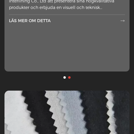
Interlining Co., Ltd att presentera sina högkvalitativa
fel sida av yttre material ha
produkter och erbjuda en visuell och teknisk
framställning
LÄS MER OM DETTA

LÄS MER OM DETTA
