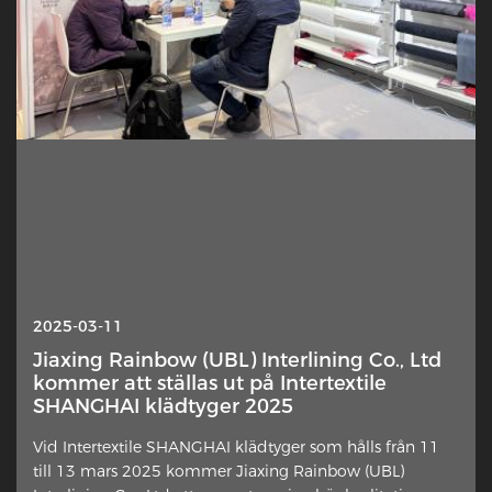
2025-10-13
2025-03-11
Interlining — Varför hamnar detta dolda
Jiaxing Rainbow (UBL) Interlining Co., Ltd
lager plötsligt i rampljuset?
kommer att ställas ut på Intertextile
SHANGHAI klädtyger 2025
Ett subtilt inslag i klädtillverkning får förnyat
Vid Intertextile SHANGHAI klädtyger som hålls från 11
uppmärksamhet från designers, hemsömmer och
till 13 mars 2025 kommer Jiaxing Rainbow (UBL)
branschkommentatorer. Det extra tyglagret placerat mot