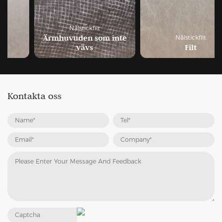
Nålstickfilt
Ärmhuvuden som inte
Nålstickfilt
vävs
Filt
Kontakta oss