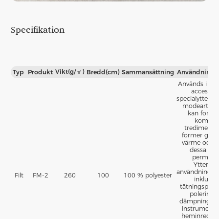
Specifikation
Vikt(g/㎡)
Typ
Produkt
Bredd(cm)
Sammansättning
Användnings
Används i klä
accessoar
specialytterkl
modeartikla
kan formas 
komple
tredimensio
former gen
värme och b
dessa for
permane
Ytterliga
användnings
Filt
FM-2
260
100
100 % polyester
inkluder
tätningspack
poleringsh
dämpningsmat
instrumentpl
heminredni