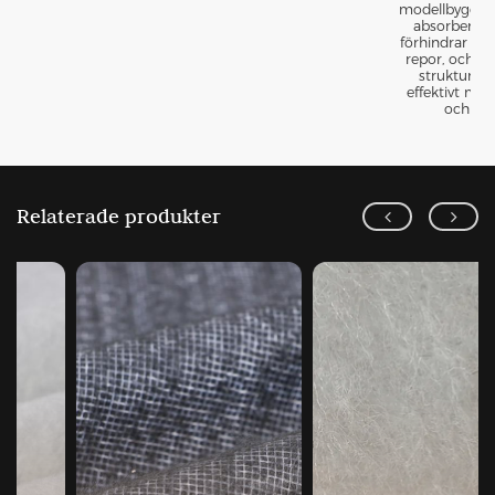
modellbyggan
absorberar s
förhindrar sli
repor, och de
struktur iso
effektivt mo
och ljud
Relaterade produkter