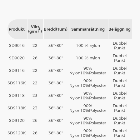
Vikt
Produkt
Bredd(Tum)
Sammansättning
Beläggning
Pul
2
(g/m)
)
Dubbel
SD9016
22
36"~80"
100 % nylon
P
Punkt
Dubbel
SD9020
26
36"~80"
100 % nylon
P
Punkt
90%
Dubbel
SD9116
22
36"~80"
P
Nylon10%Polyester
Punkt
90%
Dubbel
SD9116K
22
36"~80"
P
Nylon10%Polyester
Punkt
90%
Dubbel
SD9118
23
36"~80"
P
Nylon10%Polyester
Punkt
90%
Dubbel
SD9118K
23
36"~80"
P
Nylon10%Polyester
Punkt
90%
Dubbel
SD9120
26
36"~80"
P
Nylon10%Polyester
Punkt
90%
Dubbel
SD9120K
26
36"~80"
P
Nylon10%Polyester
Punkt