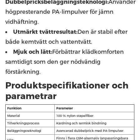
Dubbelpricksbeläggningsteknologi:
Använder
högpresterande PA-limpulver för jämn
vidhäftning.
Utmärkt tvättresultat:
Den är stabil efter
både kemtvätt och vattentvätt.
Mjuk och lätt:
Förbättrar klädkomforten
samtidigt som den ger nödvändig
förstärkning.
Produktspecifikationer och
parametrar
Funktion
Parameter
Material
100 % nylon stapelfiber
Tillverkningsprocess
Kardning och termisk bindning
Beläggningsteknologi
Avancerad dubbelprick med PA-limpulver
Finns i flera GSM-alternativ (anpassningsbara