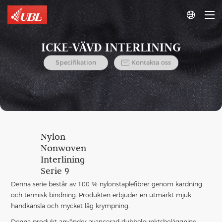

ICKE-VÄVD INTERLINING

Specifikation
Kontakta oss
Nylon
Nonwoven
Interlining
Serie 9
Denna serie består av 100 % nylonstaplefibrer genom kardning
och termisk bindning. Produkten erbjuder en utmärkt mjuk
handkänsla och mycket låg krympning.
Denna produkt använder avancerad dubbelpunktsbeläggning