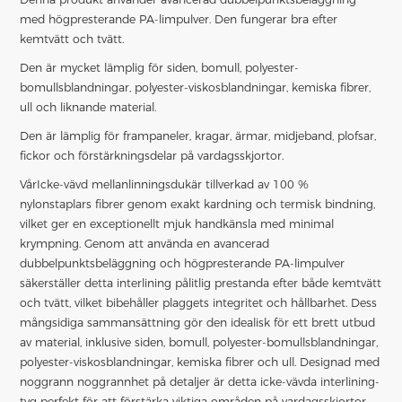
med högpresterande PA-limpulver. Den fungerar bra efter
kemtvätt och tvätt.
Den är mycket lämplig för siden, bomull, polyester-
bomullsblandningar, polyester-viskosblandningar, kemiska fibrer,
ull och liknande material.
Den är lämplig för frampaneler, kragar, ärmar, midjeband, plofsar,
fickor och förstärkningsdelar på vardagsskjortor.
Vår
Icke-vävd mellanlinningsduk
är tillverkad av 100 %
nylonstaplars fibrer genom exakt kardning och termisk bindning,
vilket ger en exceptionellt mjuk handkänsla med minimal
krympning. Genom att använda en avancerad
dubbelpunktsbeläggning och högpresterande PA-limpulver
säkerställer detta interlining pålitlig prestanda efter både kemtvätt
och tvätt, vilket bibehåller plaggets integritet och hållbarhet. Dess
mångsidiga sammansättning gör den idealisk för ett brett utbud
av material, inklusive siden, bomull, polyester-bomullsblandningar,
polyester-viskosblandningar, kemiska fibrer och ull. Designad med
noggrann noggrannhet på detaljer är detta icke-vävda interlining-
tyg perfekt för att förstärka viktiga områden på vardagsskjortor