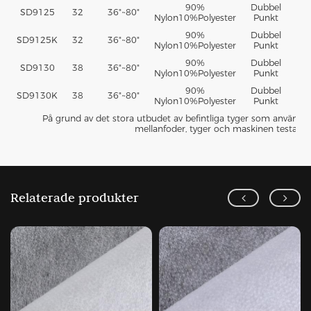
90%
Dubbel
SD9125
32
36"~80"
P
Nylon10%Polyester
Punkt
90%
Dubbel
SD9125K
32
36"~80"
P
Nylon10%Polyester
Punkt
90%
Dubbel
SD9130
38
36"~80"
P
Nylon10%Polyester
Punkt
90%
Dubbel
SD9130K
38
36"~80"
P
Nylon10%Polyester
Punkt
På grund av det stora utbudet av befintliga tyger som används av
mellanfoder, tyger och maskinen testas i
Relaterade produkter