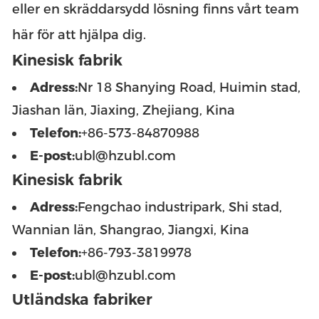
eller en skräddarsydd lösning finns vårt team
här för att hjälpa dig.
Kinesisk fabrik
Adress:
Nr 18 Shanying Road, Huimin stad,
Jiashan län, Jiaxing, Zhejiang, Kina
Telefon:
+86-573-84870988
E-post:
ubl@hzubl.com
Kinesisk fabrik
Adress:
Fengchao industripark, Shi stad,
Wannian län, Shangrao, Jiangxi, Kina
Telefon:
+86-793-3819978
E-post:
ubl@hzubl.com
Utländska fabriker