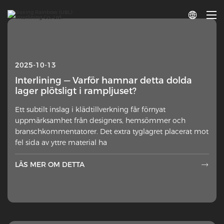

2025-10-13
Interlining — Varför hamnar detta dolda
lager plötsligt i rampljuset?
Ett subtilt inslag i klädtillverkning får förnyat
uppmärksamhet från designers, hemsömmer och
branschkommentatorer. Det extra tyglagret placerat mot
fel sida av yttre material ha
LÄS MER OM DETTA
