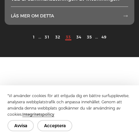
LÄS MER OM DETTA

1
...
31
32
33
34
35
...
49
Kontakta oss
Har du frågor? Vi har svar!
Låt oss prata
"Vi använder cookies för att erbjuda dig en bättre surfupplevelse,
analysera webbplatstrafik och anpassa innehållet. Genom att
använda denna webbplats godkänner du vår användning av
cookies.
Integritetspolicy
Företag
Produkt
Lösning
Fördel
Media
Avvisa
Acceptera
VANLIGA FRÅGOR
Kontakt