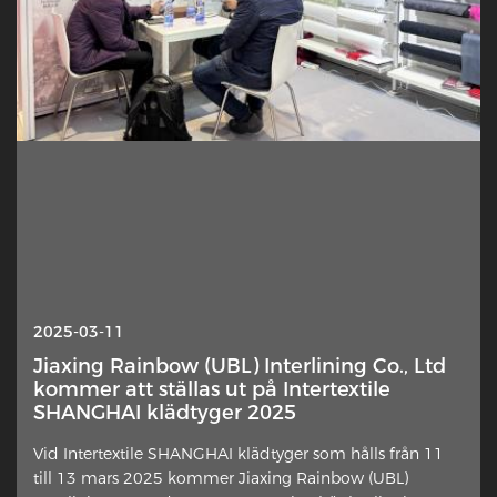
2025-10-13
2025-03-11
Interlining — Varför hamnar detta dolda
Jiaxing Rainbow (UBL) Interlining Co., Ltd
lager plötsligt i rampljuset?
kommer att ställas ut på Intertextile
SHANGHAI klädtyger 2025
Ett subtilt inslag i klädtillverkning får förnyat
Vid Intertextile SHANGHAI klädtyger som hålls från 11
uppmärksamhet från designers, hemsömmer och
till 13 mars 2025 kommer Jiaxing Rainbow (UBL)
branschkommentatorer. Det extra tyglagret placerat mot