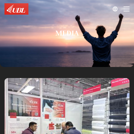

MEDIA