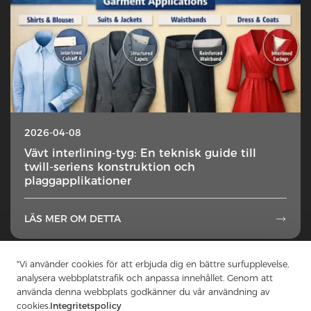
2026-04-08
Vävt interlining-tyg: En teknisk guide till
twill-seriens konstruktion och
plaggapplikationer
LÄS MER OM DETTA

"Vi använder cookies för att erbjuda dig en bättre surfupplevelse,
1
2
3
4
5
...
50
analysera webbplatstrafik och anpassa innehållet. Genom att
använda denna webbplats godkänner du vår användning av
cookies.
Integritetspolicy