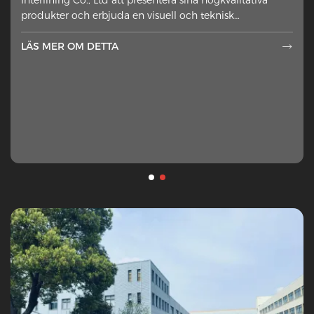
fel sida av yttre material ha
produkter och erbjuda en visuell och teknisk
framställning
LÄS MER OM DETTA

LÄS MER OM DETTA
