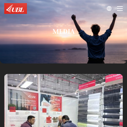

MEDIA