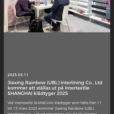
2025-10-13
2025-03-11
Interlining — Varför hamnar detta dolda
Jiaxing Rainbow (UBL) Interlining Co., Ltd
lager plötsligt i rampljuset?
kommer att ställas ut på Intertextile
SHANGHAI klädtyger 2025
Ett subtilt inslag i klädtillverkning får förnyat
Vid Intertextile SHANGHAI klädtyger som hålls från 11
uppmärksamhet från designers, hemsömmer och
till 13 mars 2025 kommer Jiaxing Rainbow (UBL)
branschkommentatorer. Det extra tyglagret placerat mot
Interlining Co., Ltd att presentera sina högkvalitativa