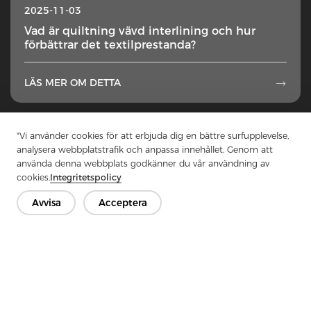
2025-11-03
Vad är quiltning vävd interlining och hur
förbättrar det textilprestanda?
LÄS MER OM DETTA

1
...
3
4
5
6
7
...
50
"Vi använder cookies för att erbjuda dig en bättre surfupplevelse,
analysera webbplatstrafik och anpassa innehållet. Genom att
använda denna webbplats godkänner du vår användning av
cookies.
Integritetspolicy
Avvisa
Acceptera
Kontakta oss
Har du frågor? Vi har svar!
Låt oss prata