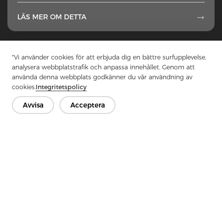
LÄS MER OM DETTA

1
...
46
47
48
49
50
"Vi använder cookies för att erbjuda dig en bättre surfupplevelse,
analysera webbplatstrafik och anpassa innehållet. Genom att
använda denna webbplats godkänner du vår användning av
cookies.
Integritetspolicy
Avvisa
Acceptera
Kontakta oss
Har du frågor? Vi har svar!
Låt oss prata
Företag
Produkt
Lösning
Fördel
Media
VANLIGA FRÅGOR
Kontakt