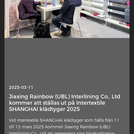
2025-10-13
2025-03-11
Interlining — Varför hamnar detta dolda
Jiaxing Rainbow (UBL) Interlining Co., Ltd
lager plötsligt i rampljuset?
kommer att ställas ut på Intertextile
SHANGHAI klädtyger 2025
Ett subtilt inslag i klädtillverkning får förnyat
Vid Intertextile SHANGHAI klädtyger som hålls från 11
uppmärksamhet från designers, hemsömmer och
till 13 mars 2025 kommer Jiaxing Rainbow (UBL)
branschkommentatorer. Det extra tyglagret placerat mot
Interlining Co., Ltd att presentera sina högkvalitativa
fel sida av yttre material ha