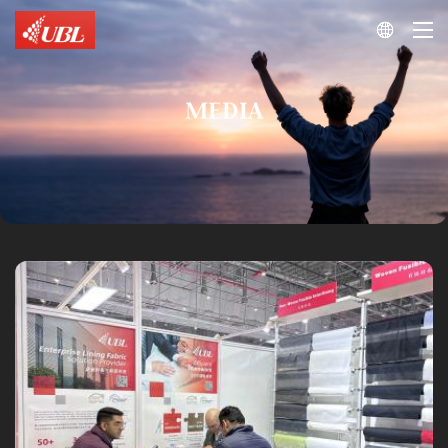

MEDIA