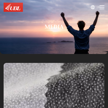

MEDIA