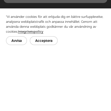
1
...
41
42
43
44
45
...
49
"Vi använder cookies för att erbjuda dig en bättre surfupplevelse,
analysera webbplatstrafik och anpassa innehållet. Genom att
använda denna webbplats godkänner du vår användning av
cookies.
Integritetspolicy
Kontakta oss
Avvisa
Acceptera
Har du frågor? Vi har svar!
Låt oss prata
Företag
Produkt
Lösning
Fördel
Media
VANLIGA FRÅGOR
Kontakt
Copyright © 2026 Jiaxing Rainbow Interlining Co., Ltd.