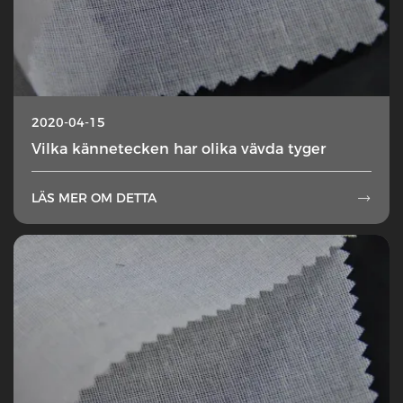
2020-04-15
Vilka kännetecken har olika vävda tyger
LÄS MER OM DETTA
